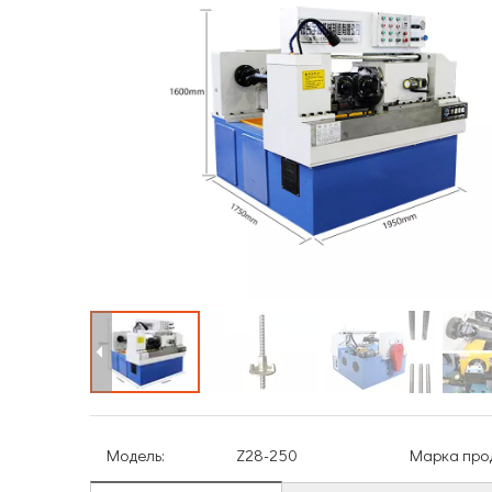
Модель:
Z28-250
Марка прод