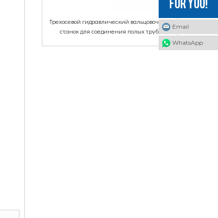
Трехосевой гидравлический вальцовочный
Email
станок для соединения полых труб,
алюминиевых труб, медных труб,
WhatsApp
пневматических соединений.