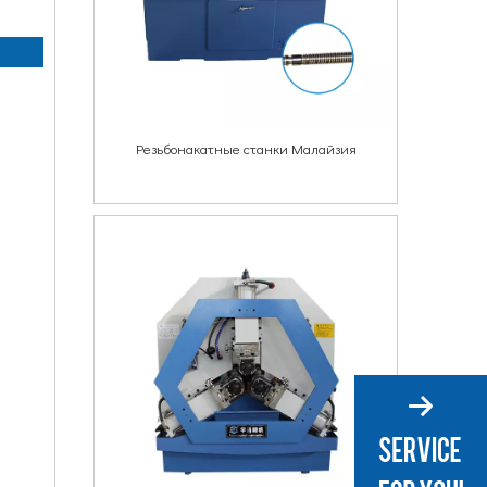
Резьбонакатные станки Малайзия