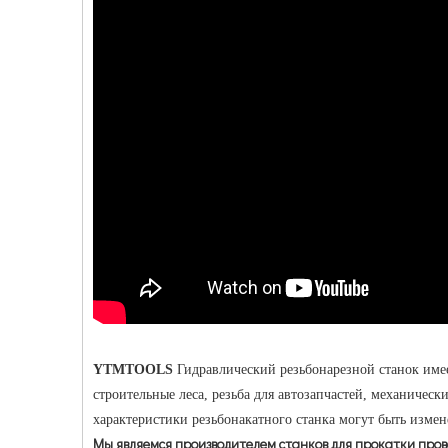
YTMTOOLS
Гидравлический резьбонарезной станок имее
строительные леса, резьба для автозапчастей, механичес
характеристики резьбонакатного станка могут быть измен
Мы являемся производителем станков для прокатки пров