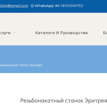
ls94@gmail.com
WhatsApp:
86-19103393752

слуги
Каталоги И Руководства
Б
бонакатный станок Эритрея
Резьбонакатный станок Эритре