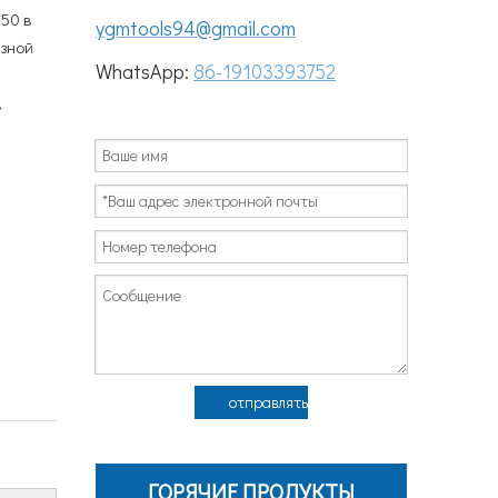
50 в
ygmtools94@gmail.com
азной
WhatsApp:
86-19103393752
,
отправлять
ГОРЯЧИЕ ПРОДУКТЫ