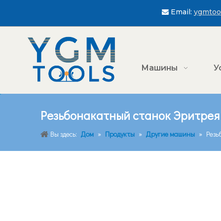
Email:
ygmtoo

Машины
У
Резьбонакатный станок Эритрея
Вы здесь:
Дом
»
Продукты
»
Другие машины
»
Резь