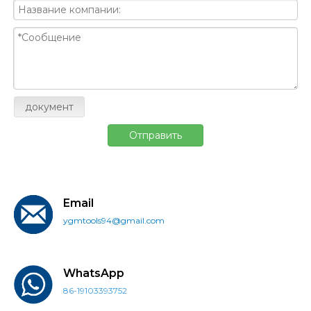
документ
Отправить
Email
ygmtools94@gmail.com
WhatsApp
86-19103393752