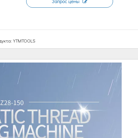
Запрос цены
укта:
YTMTOOLS