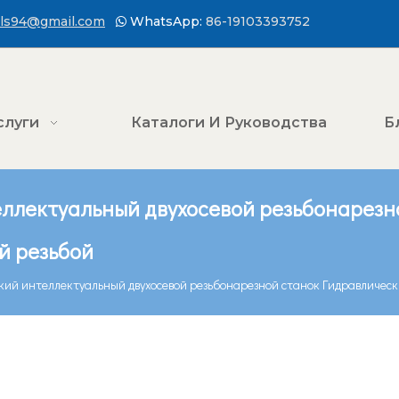
ls94@gmail.com
WhatsApp:
86-19103393752

слуги
Каталоги И Руководства
Б
ллектуальный двухосевой резьбонарезн
й резьбой
ий интеллектуальный двухосевой резьбонарезной станок Гидравлическ