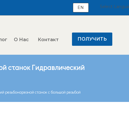
Select Langu
EN
ПОЛУЧИТЬ
лог
О Нас
Контакт
ЦЕНУ
ой станок Гидравлический
ий резьбонарезной станок с большой резьбой