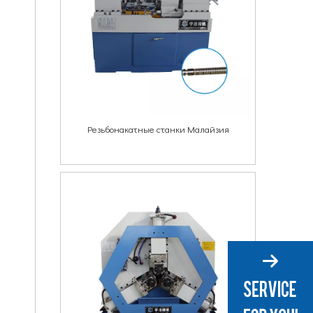
Резьбонакатные станки Малайзия