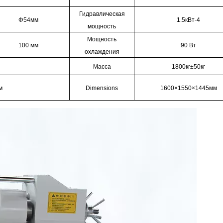
Гидравлическая
Φ54мм
1.5кВт-4
мощность
Мощность
100 мм
90 Вт
охлаждения
Масса
1800кг±50кг
м
Dimensions
1600×1550×1445мм