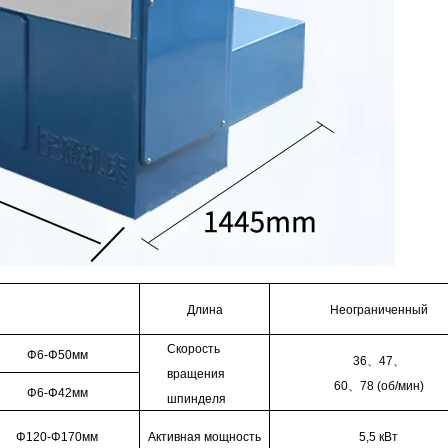
Длина
Неограниченный
Скорость
Φ6-Φ50мм
36
、
47
、
вращения
60
、
78 (об/мин)
Φ6-Φ42мм
шпинделя
Φ120-Φ170мм
Активная мощность
5,5 кВт