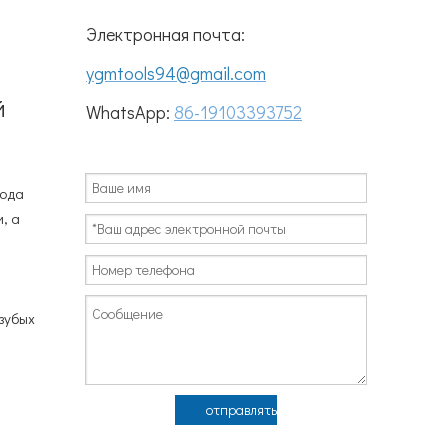
Электронная почта:
ygmtools94@gmail.com
й
WhatsApp:
86-19103393752
рода
, а
озубых
ы
отправлять