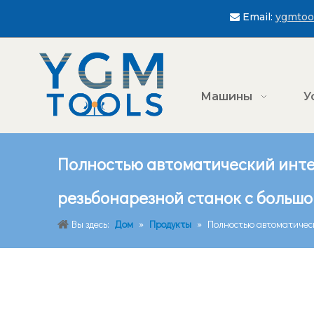
Email:
ygmtoo

Машины
У
Полностью автоматический инте
резьбонарезной станок с большо
Вы здесь:
Дом
»
Продукты
»
Полностью автоматическ