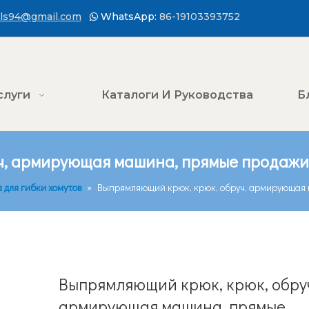
ls94@gmail.com
WhatsApp:
86-19103393752

слуги
Каталоги И Руководства
Б
ч, армирующая машина, прямые продажи
 для гибки хомутов
»
Выпрямляющий крюк, крюк, обруч, армирующая 
Выпрямляющий крюк, крюк, обру
армирующая машина, прямые