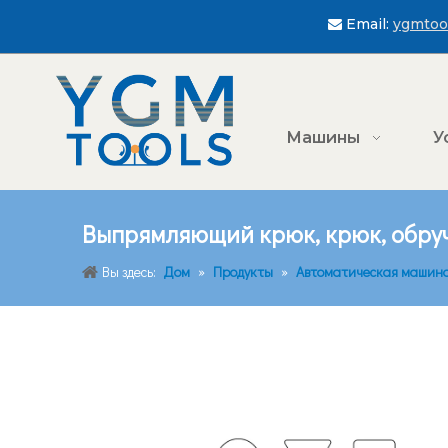
Email:
ygmtoo

Машины
У
Выпрямляющий крюк, крюк, обру
Вы здесь:
Дом
»
Продукты
»
Автоматическая машина