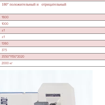
180° положительный и отрицательный
1800
1000
1
±
1
±
1380
37.5
3550*1150*2020
2000 кг