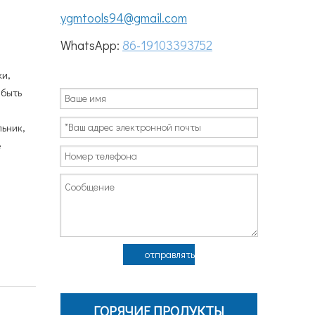
ygmtools94@gmail.com
WhatsApp:
86-19103393752
ки,
 быть
льник,
е
отправлять
ГОРЯЧИЕ ПРОДУКТЫ