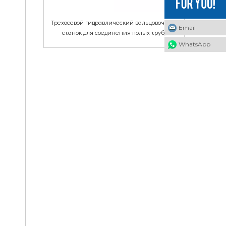
Трехосевой гидравлический вальцовочный
Email
станок для соединения полых труб,
алюминиевых труб, медных труб,
WhatsApp
пневматических соединений.