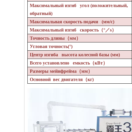
Максимальный изгиб угол (положительный,
обратный)
Максимальная скорость подачи (мм/с)
Максимальный изгиб скорость
（°／
s
）
Точность длины
（
мм
）
Угловая точность
(°)
Центр изгиба высота колесной базы (мм)
Всего установлено емкость
（
кВт
）
Размеры мейнфрейма
（
мм
）
Основной вес двигателя
（
кг)