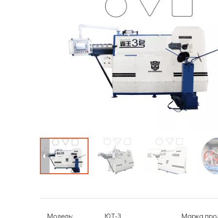
Модель:
ЮТ-3
Марка прод