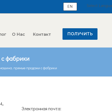
Select Langu
EN
ПОЛУЧИТЬ
лог
О Нас
Контакт
ЦЕНУ
 с фабрики
машина, прямые продажи с фабрики
ч,
Электронная почта: