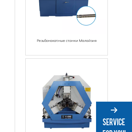
Резьбонакатные станки Малайзия