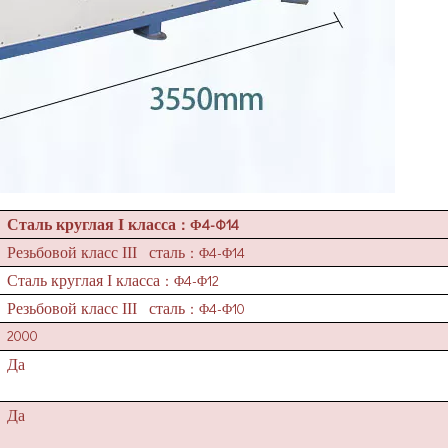
4-
Φ
14
Сталь круглая I класса
：Φ
4-
14
Резьбовой класс III сталь
：Φ
Φ
4-
12
Сталь круглая I класса
：Φ
Φ
4-
10
Резьбовой класс III сталь
：Φ
Φ
2000
Да
Да