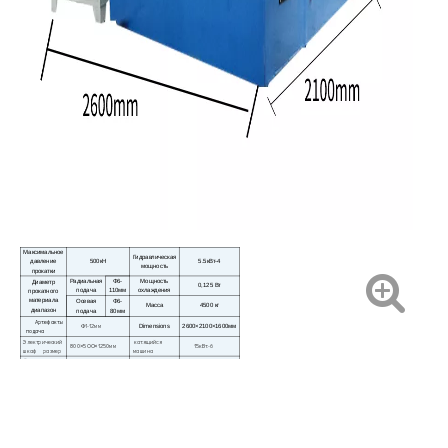
Максимальное
Гидравлическая
давление
500кН
5.5кВт-4
мощность
прокатки
Радиальная
Φ6-
Мощность
Диаметр
0,125 Вт
подача
110мм
охлаждения
прокатного
материала
Осевая
Φ6-
Масса
4500 кг
диапазон
подача
80мм
Артефакты
1-12мм
Dimensions
2600×2100×1600мм
Φ
подача
Электрический
катящийся
500
800
1250мм
15кВт-6
×
×
шкаф размер
машина
Диаметр
-240мм
Φ190
ролика