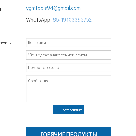
й
ygmtools94@gmail.com
WhatsApp:
86-19103393752
ения,
отправлять
ГОРЯЧИЕ ПРОДУКТЫ