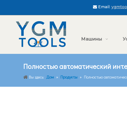
Email:
ygmtoo

Машины
У
Полностью автоматический инте
Вы здесь:
Дом
»
Продукты
»
Полностью автоматичес