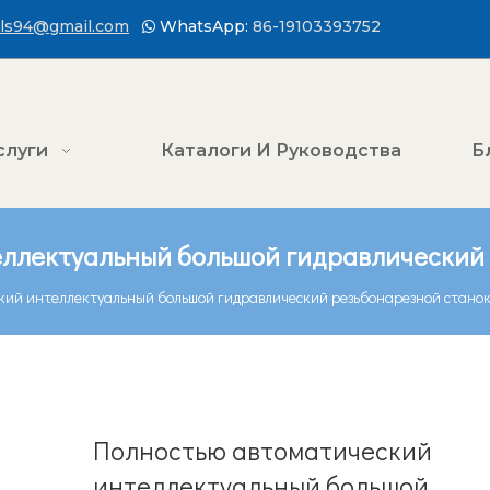
ls94@gmail.com
WhatsApp:
86-19103393752

слуги
Каталоги И Руководства
Б
ллектуальный большой гидравлический 
кий интеллектуальный большой гидравлический резьбонарезной стано
Полностью автоматический
интеллектуальный большой