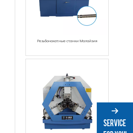
Резьбонакатные станки Малайзия