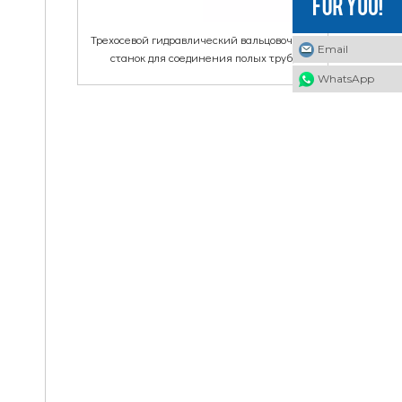
Трехосевой гидравлический вальцовочный
Email
станок для соединения полых труб,
алюминиевых труб, медных труб,
WhatsApp
пневматических соединений.