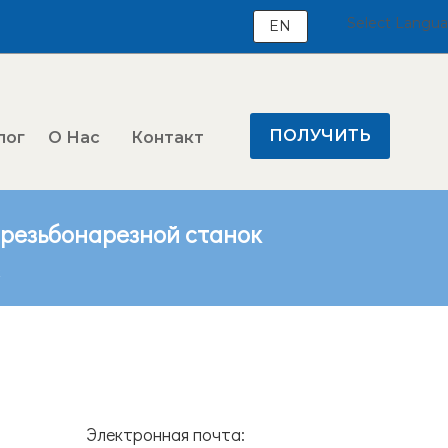
Select Langu
EN
ПОЛУЧИТЬ
лог
О Нас
Контакт
ЦЕНУ
резьбонарезной станок
к
Электронная почта: